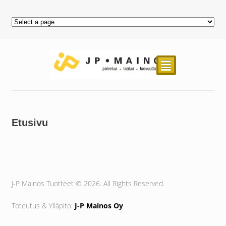
²
Etusivu
J-P Mainos Tuotteet © 2026. All Rights Reserved.
Toteutus & Ylläpito:
J-P Mainos Oy